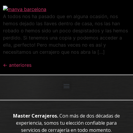
A todos nos ha pasado que en alguna ocasión, nos
hemos dejado las llaves dentro de casa, nos las han
robado o hemos sido un poco despistados y las hemos
perdido. Si tenemos una copia y podemos acceder a
ella, ¡perfecto! Pero muchas veces no es así y
necesitamos un cerrajero que nos abra la […]
←
anteriores
Master Cerrajeros.
Con más de dos décadas de
experiencia, somos tu elección confiable para
servicios de cerrajería en todo momento.