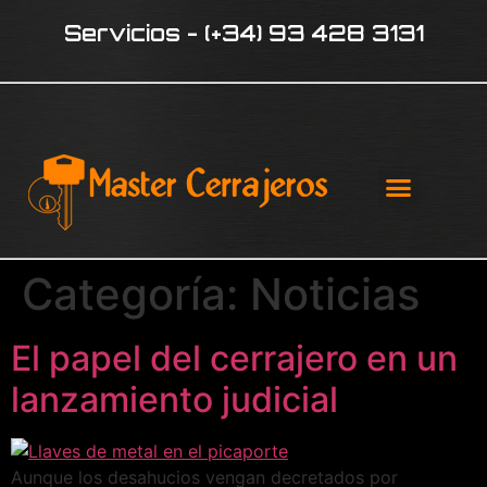
Servicios - (+34) 93 428 3131
¿QUIÉNE
Categoría:
Noticias
El papel del cerrajero en un
lanzamiento judicial
Aunque los desahucios vengan decretados por