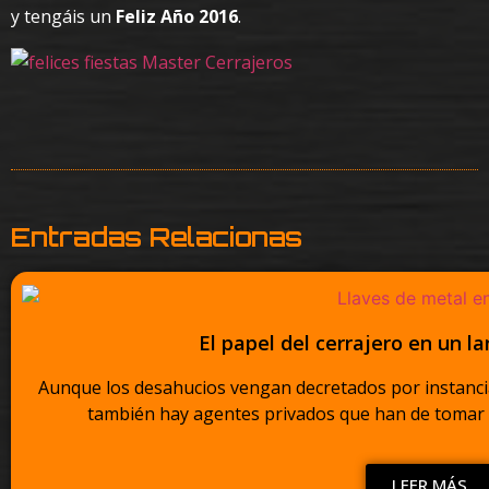
y tengáis un
Feliz Año 2016
.
Entradas Relacionas
El papel del cerrajero en un l
Aunque los desahucios vengan decretados por instancia
también hay agentes privados que han de tomar par
LEER MÁS